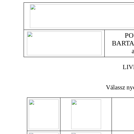
PO
BARTA
LIV
Válassz ny