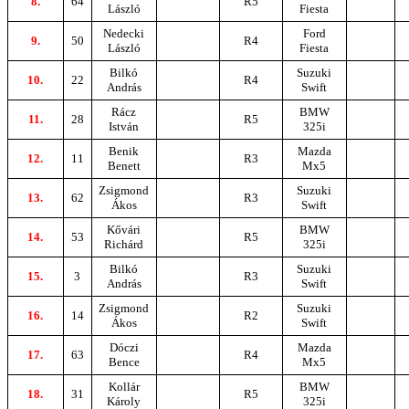
8.
64
R5
László
Fiesta
Nedecki
Ford
9.
50
R4
László
Fiesta
Bilkó
Suzuki
10.
22
R4
András
Swift
Rácz
BMW
11.
28
R5
István
325i
Benik
Mazda
12.
11
R3
Benett
Mx5
Zsigmond
Suzuki
13.
62
R3
Ákos
Swift
Kővári
BMW
14.
53
R5
Richárd
325i
Bilkó
Suzuki
15.
3
R3
András
Swift
Zsigmond
Suzuki
16.
14
R2
Ákos
Swift
Dóczi
Mazda
17.
63
R4
Bence
Mx5
Kollár
BMW
18.
31
R5
Károly
325i