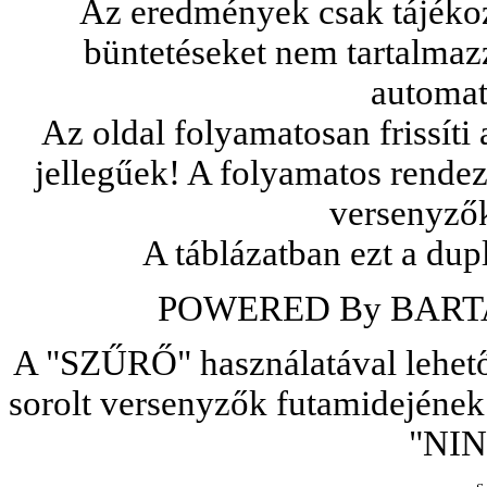
Az eredmények csak tájékozt
büntetéseket nem tartalmaz
automat
Az oldal folyamatosan frissíti
jellegűek! A folyamatos rendezé
versenyzők
A táblázatban ezt a dupl
POWERED By BARTA
A "SZŰRŐ" használatával lehetős
sorolt versenyzők futamidejének
"NIN