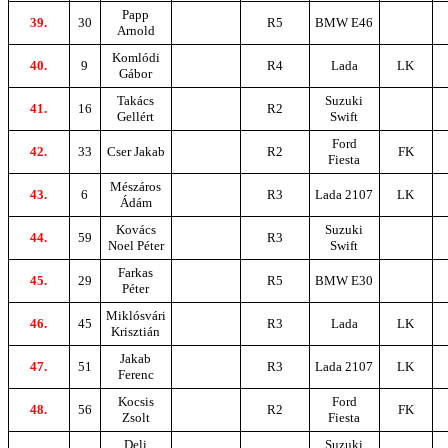
Papp
39.
30
R5
BMW E46
Arnold
Komlódi
40.
9
R4
Lada
LK
Gábor
Takács
Suzuki
41.
16
R2
Gellért
Swift
Ford
42.
33
Cser Jakab
R2
FK
Fiesta
Mészáros
43.
6
R3
Lada 2107
LK
Ádám
Kovács
Suzuki
44.
59
R3
Noel Péter
Swift
Farkas
45.
29
R5
BMW E30
Péter
Miklósvári
46.
45
R3
Lada
LK
Krisztián
Jakab
47.
51
R3
Lada 2107
LK
Ferenc
Kocsis
Ford
48.
56
R2
FK
Zsolt
Fiesta
Deli
Suzuki