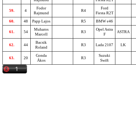
Fodor
Ford
59.
4
R4
Rajmund
Fiesta R2T
60.
48
Papp Lajos
R5
BMW e46
Muharos
Opel Astra
61.
54
R3
ASTRA
Marcell
F
Bacsik
62.
44
R3
Lada 2107
LK
Roland
Gonda
Suzuki
63.
20
R3
Ákos
Swift