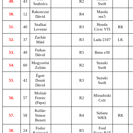
49.
43
R2
Szabolcs
Swift
Rakonczai
Mazda
50.
12
R4
Dávid
mx5
Szalkai
Honda
51.
40
R3
RK
Levente
Civic VTI
Zachár
52.
37
R3
Lada 2107
LK
Máté
Farkas
53.
49
R5
Bmw e30
Dávid
Mogyorósi
Suzuki
54.
60
R2
Zoltán
Swift
Égert
Suzuki
55.
42
Donát
R3
Swift
Dávid
Molnár
Mitsubishi
56.
57
Ferenc
R2
Colt
(Papa)
Kollár-
Subaru
57.
58
Simon
R4
RK
WRX
Benett
Fodor
Ford
58.
24
R5
Rajmund
Fiesta R2T