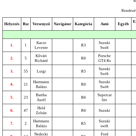
S
Rendezé
E
Helyezés
Rsz
Versenyző
Navigátor
Kategória
Autó
Egyéb
Kacor
Suzuki
1.
1
R3
Levente
Swift
Kővári
Porsche
2.
5
R6
Richárd
GT4 Rs
Suzuki
3.
55
Luigi
R5
Swift
Hartmann
Suzuki
4.
21
R6
Balázs
Swift
Bartha
Supercar
5.
23
R6
Aurél
lite
Held
6.
47
R6
Suzuki
Zoltán
Hartmann
Suzuki
7.
2
R5
Balázs
swift
Nedecki
Ford