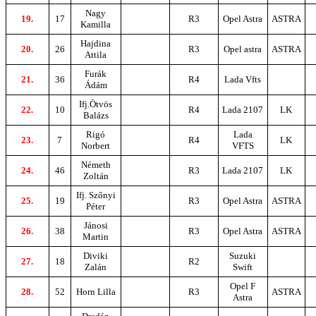
Nagy
19.
17
R3
Opel Astra
ASTRA
Kamilla
Hajdina
20.
26
R3
Opel astra
ASTRA
Attila
Furák
21.
36
R4
Lada Vfts
Ádám
Ifj.Ötvös
22.
10
R4
Lada 2107
LK
Balázs
Rigó
Lada
23.
7
R4
LK
Norbert
VFTS
Németh
24.
46
R3
Lada 2107
LK
Zoltán
Ifj. Szőnyi
25.
19
R3
Opel Astra
ASTRA
Péter
Jánosi
26.
38
R3
Opel Astra
ASTRA
Martin
Diviki
Suzuki
27.
18
R2
Zalán
Swift
Opel F
28.
52
Horn Lilla
R3
ASTRA
Astra