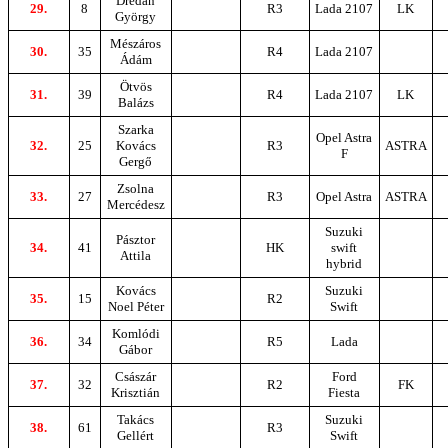
Dredán
29.
8
R3
Lada 2107
LK
György
Mészáros
30.
35
R4
Lada 2107
Ádám
Ötvös
31.
39
R4
Lada 2107
LK
Balázs
Szarka
Opel Astra
32.
25
Kovács
R3
ASTRA
F
Gergő
Zsolna
33.
27
R3
Opel Astra
ASTRA
Mercédesz
Suzuki
Pásztor
34.
41
HK
swift
Attila
hybrid
Kovács
Suzuki
35.
15
R2
Noel Péter
Swift
Komlódi
36.
34
R5
Lada
Gábor
Császár
Ford
37.
32
R2
FK
Krisztián
Fiesta
Takács
Suzuki
38.
61
R3
Gellért
Swift