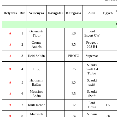
Helyezés
Rsz
Versenyző
Navigátor
Kategória
Autó
Egyéb
Gerencsér
Ford
#
1
R6
Tibor
Escort CW
Csoma
Peugeot
#
2
R5
András
208 R4
#
3
Held Zoltán
PROTO
Supercar
Suzuki
#
4
Luigi
R5
Swift 1.4
Turbó
Hartmann
Suzuki
#
5
R5
Balázs
swift
Mészáros
Suzuki
#
6
R5
Ádám
Swift
Ford
#
7
Kürti Kende
R2
FK
Fiesta
Martinek
Subaru
#
8
R4
RK