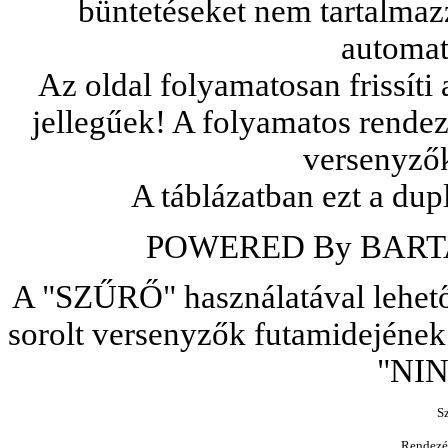
büntetéseket nem tartalmaz
automat
Az oldal folyamatosan frissíti
jellegűek! A folyamatos rendezé
versenyzők
A táblázatban ezt a dupl
POWERED By BARTA
A "SZŰRŐ" használatával lehetős
sorolt versenyzők futamidejének
"NIN
S
Rendezé