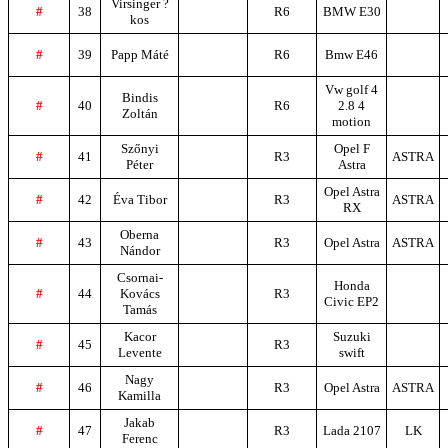
Virsinger ?
#
38
R6
BMW E30
kos
#
39
Papp Máté
R6
Bmw E46
Vw golf 4
Bindis
#
40
R6
2.8 4
Zoltán
motion
Szőnyi
Opel F
#
41
R3
ASTRA
Péter
Astra
Opel Astra
#
42
Éva Tibor
R3
ASTRA
RX
Oberna
#
43
R3
Opel Astra
ASTRA
Nándor
Csornai-
Honda
#
44
Kovács
R3
Civic EP2
Tamás
Kacor
Suzuki
#
45
R3
Levente
swift
Nagy
#
46
R3
Opel Astra
ASTRA
Kamilla
Jakab
#
47
R3
Lada 2107
LK
Ferenc