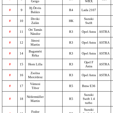
Gergo
WRX
Ifj.Ötvös
#
9
R4
Lada 2107
Balázs
Diviki
Suzuki
#
10
HK
Zalán
Swift
Ori Tamás
#
11
R3
Opel Astra
ASTRA
Nándor
Jánosi
#
12
R3
Opel Astra
ASTRA
Martin
Bagaméri
#
14
R3
Opel Astra
ASTRA
Réka
Opel F
#
15
Horn Lilla
R3
ASTRA
Astra
Zsolna
#
16
R3
Opel Astra
ASTRA
Mercédesz
Vámosi
#
17
R5
Bmw E36
Tibor
Suzuki
Nédermüller
#
18
R5
Swift 1.4
Martin
turbo
Suzuki
Fodor