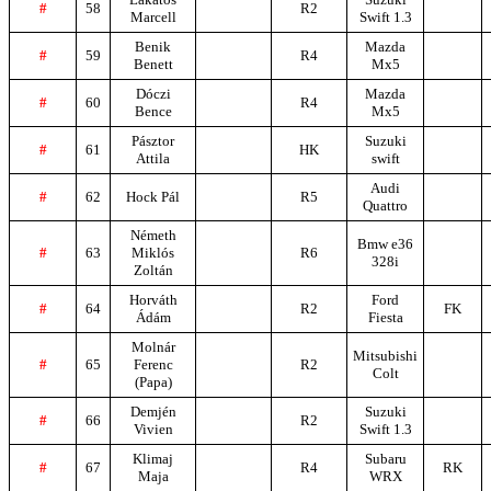
#
58
R2
Marcell
Swift 1.3
Benik
Mazda
#
59
R4
Benett
Mx5
Dóczi
Mazda
#
60
R4
Bence
Mx5
Pásztor
Suzuki
#
61
HK
Attila
swift
Audi
#
62
Hock Pál
R5
Quattro
Németh
Bmw e36
#
63
Miklós
R6
328i
Zoltán
Horváth
Ford
#
64
R2
FK
Ádám
Fiesta
Molnár
Mitsubishi
#
65
Ferenc
R2
Colt
(Papa)
Demjén
Suzuki
#
66
R2
Vivien
Swift 1.3
Klimaj
Subaru
#
67
R4
RK
Maja
WRX