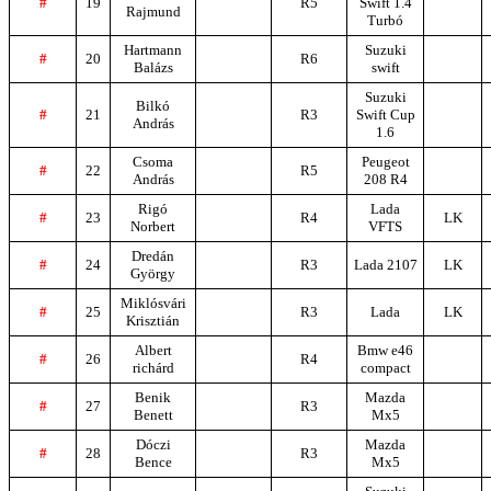
#
19
R5
Swift 1.4
Rajmund
Turbó
Hartmann
Suzuki
#
20
R6
Balázs
swift
Suzuki
Bilkó
#
21
R3
Swift Cup
András
1.6
Csoma
Peugeot
#
22
R5
András
208 R4
Rigó
Lada
#
23
R4
LK
Norbert
VFTS
Dredán
#
24
R3
Lada 2107
LK
György
Miklósvári
#
25
R3
Lada
LK
Krisztián
Albert
Bmw e46
#
26
R4
richárd
compact
Benik
Mazda
#
27
R3
Benett
Mx5
Dóczi
Mazda
#
28
R3
Bence
Mx5