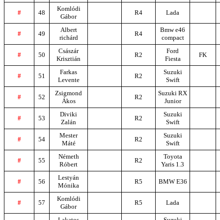
Komlódi
#
48
R4
Lada
Gábor
Albert
Bmw e46
#
49
R4
richárd
compact
Császár
Ford
#
50
R2
FK
Krisztián
Fiesta
Farkas
Suzuki
#
51
R2
Levente
Swift
Zsigmond
Suzuki RX
#
52
R2
Ákos
Junior
Diviki
Suzuki
#
53
R2
Zalán
Swift
Mester
Suzuki
#
54
R2
Máté
Swift
Németh
Toyota
#
55
R2
Róbert
Yaris 1.3
Lestyán
#
56
R5
BMW E36
Mónika
Komlódi
#
57
R5
Lada
Gábor
Lakatos
Suzuki