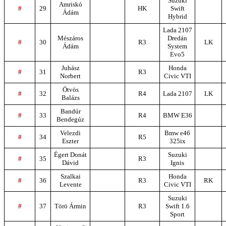
Suzuki
Amriskó
#
29
HK
Swift
Ádám
Hybrid
Lada 2107
Mészáros
Dredán
#
30
R3
LK
Ádám
System
Evo5
Juhász
Honda
#
31
R3
Norbert
Civic VTI
Ötvös
#
32
R4
Lada 2107
LK
Balázs
Bandúr
#
33
R4
BMW E36
Bendegúz
Velezdi
Bmw e46
#
34
R5
Eszter
325ix
Égert Donát
Suzuki
#
35
R3
Dávid
Ignis
Szalkai
Honda
#
36
R3
RK
Levente
Civic VTI
Suzuki
#
37
Törö Ármin
R3
Swift 1.6
Sport