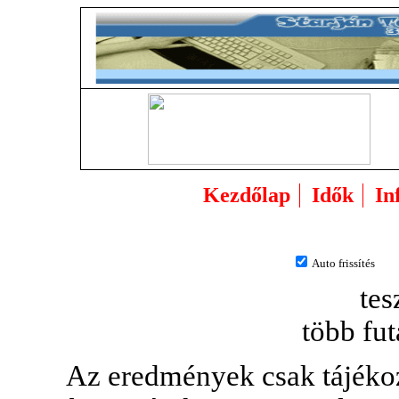
Kezdőlap
Idők
In
Auto frissítés
tes
több fu
Az eredmények csak tájékozt