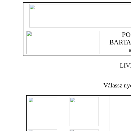
PO
BARTA
LIV
Válassz ny